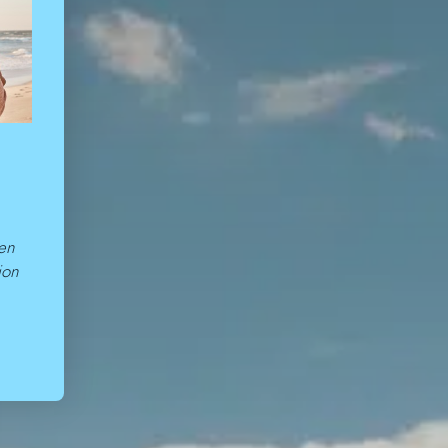
 en
ion