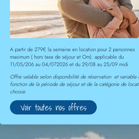
A partir de 279€ la semaine en location pour 2 personnes
maximum ( hors taxe de séjour et Om). applicable du
11/05/206 au 04/072026 et du 29/08 au 25/09 midi
Offre valable selon disponibilité de réservation et variable
fonction de la période de séjour et de la catégorie de locat
choisie.
Voir toutes nos offres