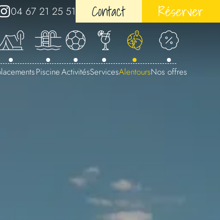
Contact
Réserver
04 67 21 25 51
lacements
Piscine
Activités
Services
Alentours
Nos offres