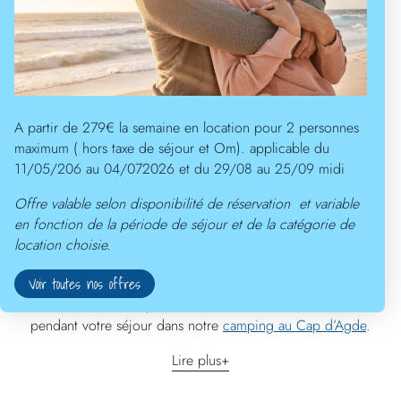
Trouver votre séjour
A partir de 279€ la semaine en location pour 2 personnes
maximum ( hors taxe de séjour et Om). applicable du
Camping Agde : Les services 4
11/05/206 au 04/072026 et du 29/08 au 25/09 midi
étoiles
du Rochelongue
Offre valable selon disponibilité de réservation et variable
en fonction de la période de séjour et de la catégorie de
Des services de proximité pour
location choisie.
d’agréables vacances à Agde
Voir toutes nos offres
Vous trouverez sur place, une multitude de services utiles
pendant votre séjour dans notre
camping au Cap d’Agde
.
Lire plus