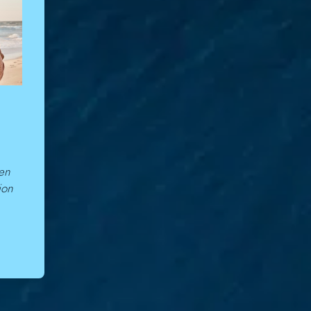
 en
ion