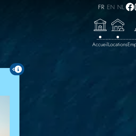
FR
EN
NL
Accueil
Locations
Emp