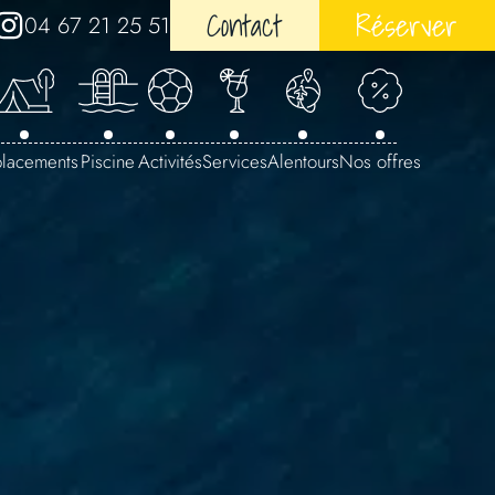
Contact
Réserver
04 67 21 25 51
lacements
Piscine
Activités
Services
Alentours
Nos offres