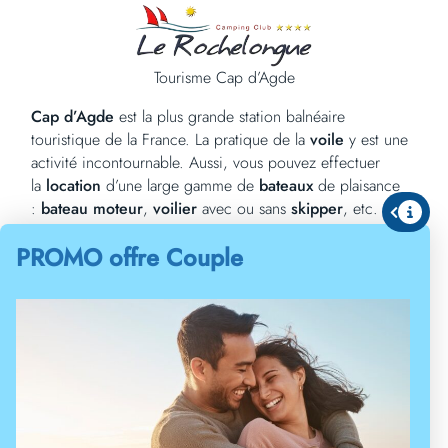
Naviguer en voilier au cap d’Agde
Tourisme Cap d’Agde
Cap d’Agde
est la plus grande station balnéaire
touristique de la France. La pratique de la
voile
y est une
activité incontournable. Aussi, vous pouvez effectuer
la
location
d’une large gamme de
bateaux
de plaisance
:
bateau moteur
,
voilier
avec ou sans
skipper
, etc. En
ce qui concerne les activités, elles sont aussi diverses
PROMO offre Couple
qu’intéressantes. Afin de profiter pleinement de la station
et de tous ses atouts, réservez un séjour dans
notre
camping au Cap d’Agde
. Dans cette optique, Le
Rochelongue est l’endroit idéal, avec toutes les
infrastructures dignes d’un camping 4 étoiles. Il se situe à
seulement 500m de la
plage
, et comprend toutes les
commodités nécessaires pour un séjour confortable. Une
fois bien hébergé, vous pouvez prévoir des excursions
dans les plus beaux sites du cap d’Agde à bord