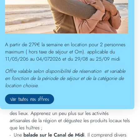
de
voiliers
par exemple.
Les plus belles
excursions
Une excursion en
voilier
consiste en une promenade
d’exploration, de visite, de découverte… Le
cap d’Agde
,
construit autour de son
port
de plaisance, s’avère être le
A partir de 279€ la semaine en location pour 2 personnes
cadre idéal pour pratiquer cette activité. Entre les fleuves,
maximum ( hors taxe de séjour et Om). applicable du
les canaux ou encore l’étang, le cap d’Agde
11/05/206 au 04/072026 et du 29/08 au 25/09 midi
en
Hérault
vous offre une multitude de sites à explorer
Offre valable selon disponibilité de réservation et variable
en
bateaux
à voile. Voici quelques excursions que vous
en fonction de la période de séjour et de la catégorie de
pouvez réaliser autour de la station :
location choisie.
Une
sortie sur l’étang de Thau
, le plus grand lac aux
Voir toutes nos offres
alentours du
cap d’Agde
. Embarquez pour une balade
en
voilier
afin de découvrir la faune et la flore uniques
des lieux. Apprenez un peu plus sur les activités
artisanales de la région et dégustez les produits locaux tels
que les huîtres ;
Une
balade sur le Canal de Midi
. Il comprend divers