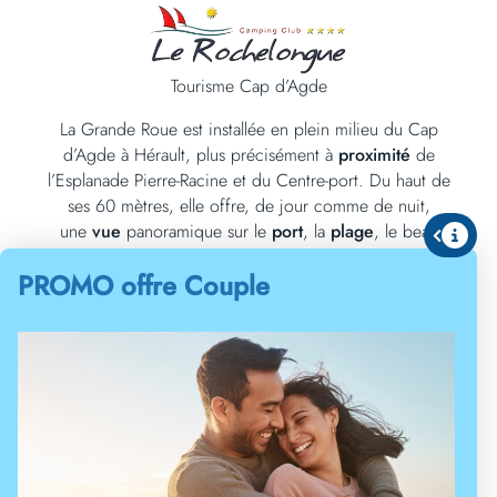
La grande roue du Cap d’Agde
Tourisme Cap d’Agde
La Grande Roue est installée en plein milieu du Cap
d’Agde à Hérault, plus précisément à
proximité
de
l’Esplanade Pierre-Racine et du Centre-port. Du haut de
ses 60 mètres, elle offre, de jour comme de nuit,
une
vue
panoramique sur le
port
, la
plage
, le beau
paysage de la ville de Sète et la mer Méditerranée. Grâce
PROMO offre Couple
à ces merveilles à perte de
vue
qu’il propose, ce site n’a
pas fini d’attirer les touristes locaux et étrangers depuis
son ouverture. En famille ou entre amis, ceux qui sont en
quête d’adrénaline ne peuvent qu’apprécier cette
structure. À ce jour, elle se trouve être la plus grande en
termes de dimensions, et ce, dans toute la
France
.
La plus grande roue
de France !