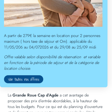
Autrefois, la plus grande roue de France était celle
implantée dans la capitale, sur la place de la Concorde.
Elle se trouvait en première place avec ses 70 mètres de
hauteur, et offrait une
vue
imprenable sur le Louvre, les
Tuileries et les Champs Elysées. Son autorisation
d’implantation étant dépassée, elle a donc été démontée
pour laisser la première place à la
Grande Roue Cap
A partir de 279€ la semaine en location pour 2 personnes
d’Agde
. Pendant que toutes les autres structures ne
maximum ( hors taxe de séjour et Om). applicable du
dépassent pas les 36 mètres, la nouvelle « numéro 1 » des
11/05/206 au 04/072026 et du 29/08 au 25/09 midi
grandes roues de l’Hexagone jouit d’une hauteur de 60
Offre valable selon disponibilité de réservation et variable
mètres. Elle compte en tout 36 nacelles de six places,
en fonction de la période de séjour et de la catégorie de
convenant aussi bien aux adultes qu’aux enfants. Quant aux
location choisie.
tarifs appliqués, ils varient en fonction de la taille de
chaque personne.
Voir toutes nos offres
Horaires
La
Grande Roue Cap d’Agde
a cet avantage de
proposer des prix d’entrée abordables, à la hauteur de
tous les budgets. Pour ce qui est du planning d’ouverture